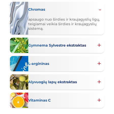
Chromas
apsaugo nuo širdies ir kraujagyslių ligų,
teigiamai veikia širdies ir kraujagyslių
sistemą.
Gymnema Sylvestre ekstraktas
L-argininas
Alyvuogių lapų ekstraktas
Vitaminas C