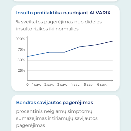
Insulto profilaktika naudojant ALVARIX
% sveikatos pagerėjimas nuo didelės
insulto rizikos iki normalios
100%
75%
50%
25%
0
1 sav.
2 sav.
3 sav.
4 sav.
5 sav.
6 sav.
Bendras savijautos pagerėjimas
procentinis neigiamų simptomų
sumažėjimas ir tiriamųjų savijautos
pagerėjimas