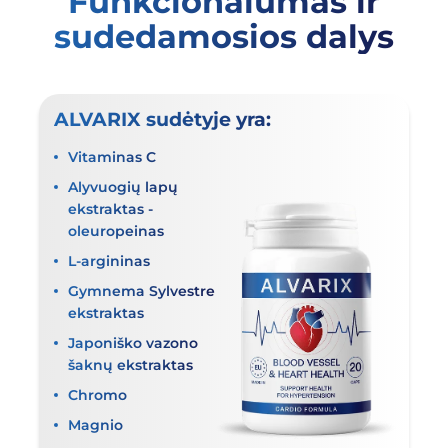
Funkcionalumas ir
sudedamosios dalys
ALVARIX sudėtyje yra:
Vitaminas C
Alyvuogių lapų
ekstraktas -
oleuropeinas
L-argininas
Gymnema Sylvestre
ekstraktas
Japoniško vazono
šaknų ekstraktas
Chromo
Magnio