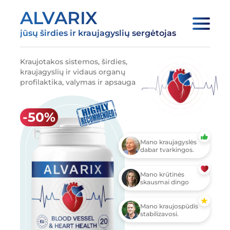
ALVARIX
jūsų širdies ir kraujagyslių sergėtojas
Kraujotakos sistemos, širdies,
kraujagyslių ir vidaus organų
profilaktika, valymas ir apsauga
Mano kraujagyslės
dabar tvarkingos.
Mano krūtinės
skausmai dingo
Mano kraujospūdis
stabilizavosi.