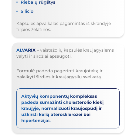
Riebalų rūgštys
Silicio
Kapsulės apvalkalas pagamintas iš skrandyje
tirpios želatinos.
ALVARIX
– vaistažolių kapsulės kraujagyslėms
valyti ir širdžiai apsaugoti.
Formulė padeda pagerinti kraujotaką ir
palaikyti širdies ir kraujagyslių sveikatą.
Aktyvių komponentų kompleksas
padeda sumažinti cholesterolio kiekį
kraujyje, normalizuoti kraujospūdį ir
užkirsti kelią aterosklerozei bei
hipertenzijai.