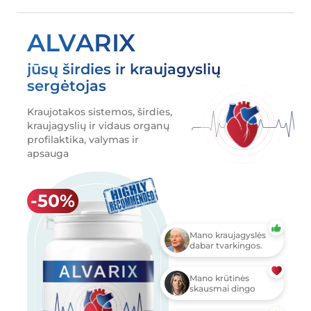
ALVARIX
jūsų širdies ir kraujagyslių
sergėtojas
Kraujotakos sistemos, širdies,
kraujagyslių ir vidaus organų
profilaktika, valymas ir
apsauga
Mano kraujagyslės
dabar tvarkingos.
Mano krūtinės
skausmai dingo