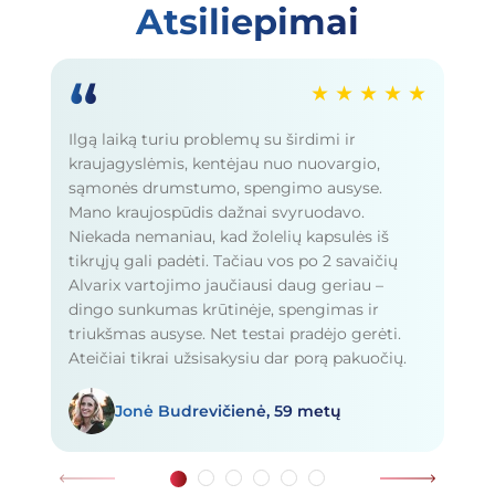
Atsiliepimai
“
★ ★ ★ ★ ★
Ilgą laiką turiu problemų su širdimi ir
Žm
kraujagyslėmis, kentėjau nuo nuovargio,
Al
sąmonės drumstumo, spengimo ausyse.
ch
Mano kraujospūdis dažnai svyruodavo.
kr
Niekada nemaniau, kad žolelių kapsulės iš
ne
tikrųjų gali padėti. Tačiau vos po 2 savaičių
pr
Alvarix vartojimo jaučiausi daug geriau –
dingo sunkumas krūtinėje, spengimas ir
triukšmas ausyse. Net testai pradėjo gerėti.
Ateičiai tikrai užsisakysiu dar porą pakuočių.
Jonė Budrevičienė, 59 metų