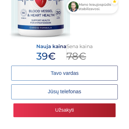
Mano kraujospūdis
stabilizavosi.
Nauja kaina
Sena kaina
39
€
78
€
Užsakyti