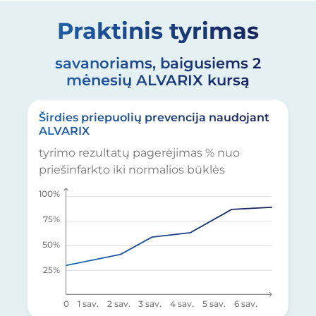
Praktinis tyrimas
savanoriams, baigusiems 2
mėnesių ALVARIX kursą
Širdies priepuolių prevencija naudojant
ALVARIX
tyrimo rezultatų pagerėjimas % nuo
priešinfarkto iki normalios būklės
100%
75%
50%
25%
0
1 sav.
2 sav.
3 sav.
4 sav.
5 sav.
6 sav.