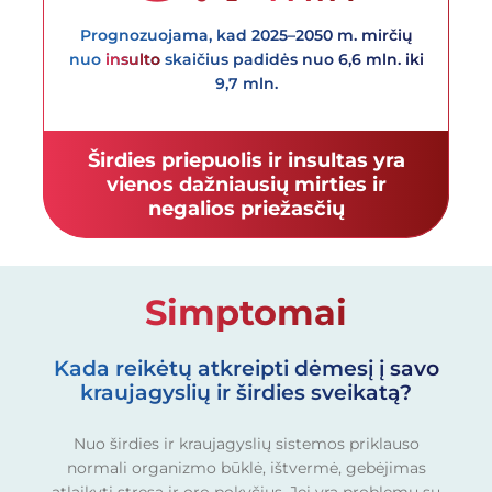
Prognozuojama, kad 2025–2050 m. mirčių
nuo
insulto
skaičius padidės nuo 6,6 mln. iki
9,7 mln.
Širdies priepuolis ir insultas yra
vienos dažniausių mirties ir
negalios priežasčių
Simptomai
Kada reikėtų atkreipti dėmesį į savo
kraujagyslių ir širdies sveikatą?
Nuo širdies ir kraujagyslių sistemos priklauso
normali organizmo būklė, ištvermė, gebėjimas
atlaikyti stresą ir oro pokyčius. Jei yra problemų su