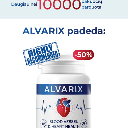
10000
pakuočių
Daugiau nei
parduota
ALVARIX padeda: