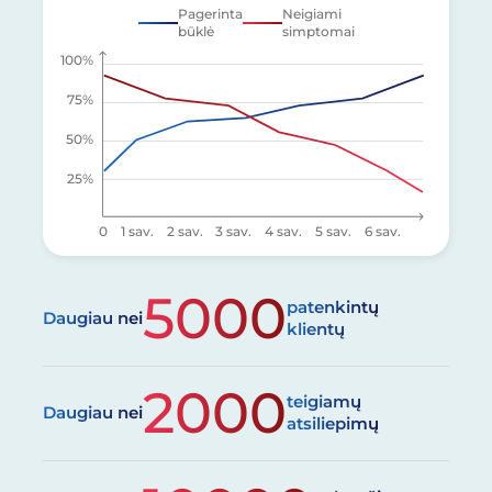
Pagerinta
Neigiami
būklė
simptomai
100%
75%
50%
25%
0
1 sav.
2 sav.
3 sav.
4 sav.
5 sav.
6 sav.
5000
patenkintų
Daugiau nei
klientų
2000
teigiamų
Daugiau nei
atsiliepimų