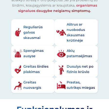
širdimi, kraujagyslėmis ar kraujotaka,
organizmas
signaluos daugybe neigiamų simptomų.
Aštrus ar
Reguliarūs
nuobodus
galvos
skausmas
skausmai
krūtinėje
Spengimas
Akių
ausyse
patamsėjimas
Greitas širdies
Dusulys net po
plakimas
fizinio krūvio
Greitas
Prastas,
nuovargis
sutrikęs miegas