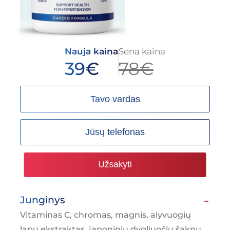
Nauja kaina
Sena kaina
39
€
78
€
Užsakyti
Junginys
Vitaminas C, chromas, magnis, alyvuogių
lapų ekstraktas, japoninių dygliuočių šaknų