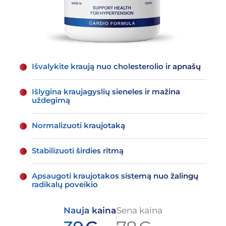
Išvalykite kraują nuo cholesterolio ir apnašų
Išlygina kraujagyslių sieneles ir mažina
uždegimą
Normalizuoti kraujotaką
Stabilizuoti širdies ritmą
Apsaugoti kraujotakos sistemą nuo žalingų
radikalų poveikio
Nauja kaina
Sena kaina