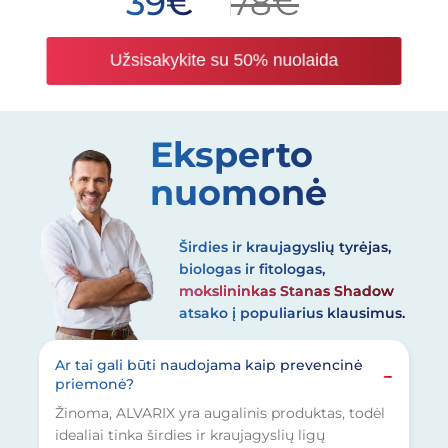
39
€
78
€
Užsisakykite su 50% nuolaida
Eksperto
nuomonė
Širdies ir kraujagyslių tyrėjas,
biologas ir fitologas,
mokslininkas Stanas Shadow
atsako į populiarius klausimus.
Ar tai gali būti naudojama kaip prevencinė
priemonė?
Žinoma, ALVARIX yra augalinis produktas, todėl
idealiai tinka širdies ir kraujagyslių ligų