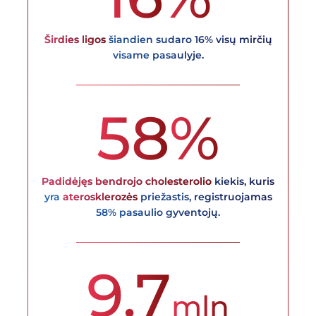
Širdies ligos
šiandien sudaro 16% visų mirčių
visame pasaulyje.
58
%
Padidėjęs bendrojo cholesterolio
kiekis, kuris
yra
aterosklerozės
priežastis, registruojamas
58% pasaulio gyventojų.
9.7
mln